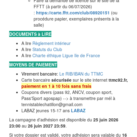
Faire la demande de licence sur le site de la
FFTT (à partir du 06/07/2026)
:
https://carte.fftt.com/club/08920151
(ou
procédure papier, exemplaires présents à la
salle)
DOCUMENTS à LIRE
A lire
Règlement intérieur
A lire
Statuts du Club
A lire
Charte éthique Ligue Ile de France
MOYENS DE PAIEMENT
Virement bancaire:
Le RIB/IBAN du TTMC
Carte bancaire
sécurisée
sur le site internet
ttmc92.fr,
paiement en 1 à 10 fois sans frais
Coupons divers (pass 92, ANCV, coupon sport,
Pass'Sport agospap
) --> à transmettre par mél à
tennistablechatillon@gmail.com
LABAZ jeunes 15-17 ans
LABA
Z
La campagne d'adhésion est disponible du
25 juin 2026
23:00
au
26 juin 2027 23:59
.
Si votre dossier est validé, votre adhésion sera valable du
16